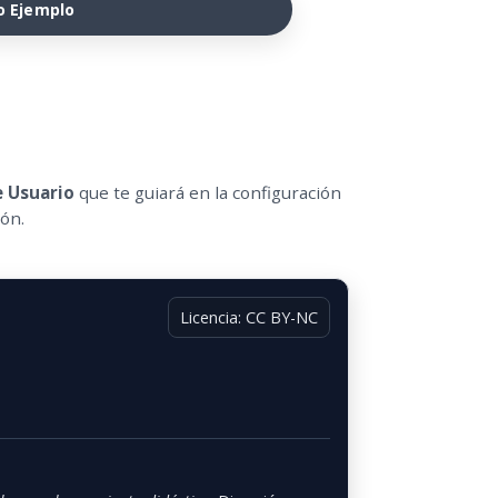
o Ejemplo
 Usuario
que te guiará en la configuración
ión.
Licencia: CC BY-NC