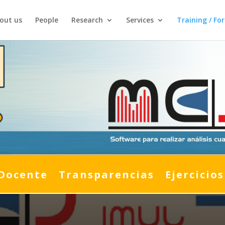
out us
People
Research
Services
Training / Fo
Docente
Transparencias
Ejercicios