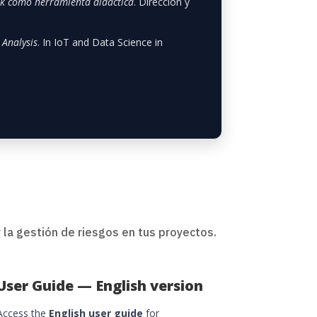
isk como herramienta didáctica
.
Dirección y
 Analysis
. In
IoT and Data Science in
a gestión de riesgos en tus proyectos.
User Guide — English version
Access the
English user guide
for