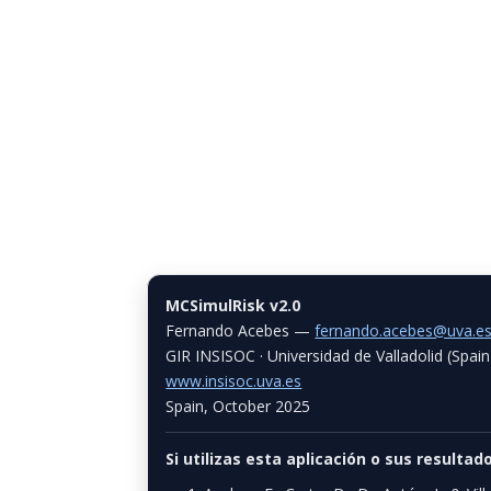
MCSimulRisk v2.0
Fernando Acebes —
fernando.acebes@uva.e
GIR INSISOC · Universidad de Valladolid (Spain
www.insisoc.uva.es
Spain, October 2025
Si utilizas esta aplicación o sus resultad