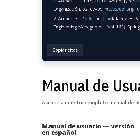
Acebes, F., Curto, D., De Antón, J., & Vil
Organización, 82
, 87–99.
https://doi.org/1
Acebes, F., De Antón, J., Villafañez, F., 
Engineering Management
(Vol. 160). Sprin
Copiar citas
Manual de Usu
Accede a nuestro completo manual de us
Manual de usuario — versión
en español