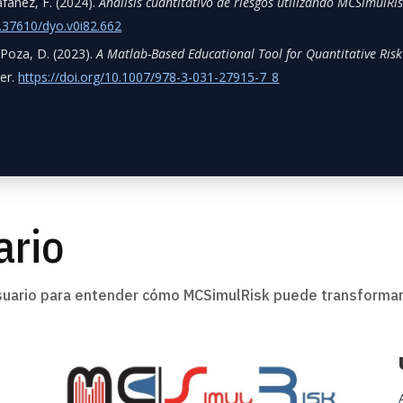
lafañez, F. (2024).
Análisis cuantitativo de riesgos utilizando MCSimulR
0.37610/dyo.v0i82.662
& Poza, D. (2023).
A Matlab-Based Educational Tool for Quantitative Risk
ger.
https://doi.org/10.1007/978-3-031-27915-7_8
ario
uario para entender cómo MCSimulRisk puede transformar l