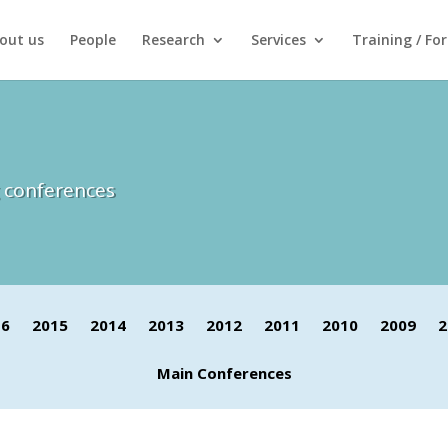
out us
People
Research
Services
Training / Fo
g conferences
16
2015
2014
2013
2012
2011
2010
2009
2
Main Conferences