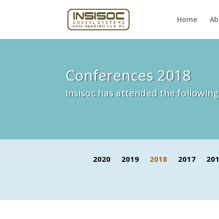
Home
Ab
Conferences 2018
Insisoc has attended the followin
2020
2019
2018
2017
20