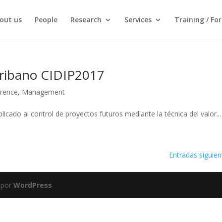
out us
People
Research
Services
Training / Fo
cribano CIDIP2017
rence
,
Management
icado al control de proyectos futuros mediante la técnica del valor...
Entradas siguien
 por
WordPress