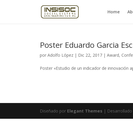
Home
Ab
Poster Eduardo Garcia Es
por
Adolfo López
|
Dic 22, 2017
|
Award
,
Confe
Poster «Estudio de un indicador de innovación apl
Diseñado por
Elegant Themes
| Desarrollado