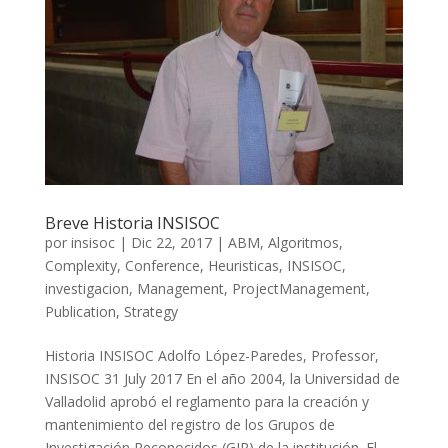
Breve Historia INSISOC
por
insisoc
|
Dic 22, 2017
|
ABM
,
Algoritmos
,
Complexity
,
Conference
,
Heuristicas
,
INSISOC
,
investigacion
,
Management
,
ProjectManagement
,
Publication
,
Strategy
Historia INSISOC Adolfo López-Paredes, Professor,
INSISOC 31 July 2017 En el año 2004, la Universidad de
Valladolid aprobó el reglamento para la creación y
mantenimiento del registro de los Grupos de
Investigación Reconocidos (GIR) de la institución. El