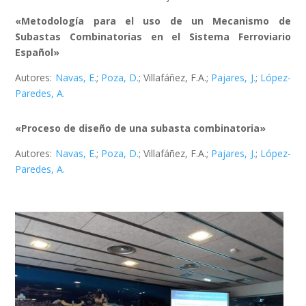
«Metodología para el uso de un Mecanismo de
Subastas Combinatorias en el Sistema Ferroviario
Español»
Autores:
Navas, E.
;
Poza, D.
; Villafáñez, F.A.;
Pajares, J.
;
López-
Paredes, A.
«Proceso de diseño de una subasta combinatoria»
Autores:
Navas, E.
;
Poza, D.
; Villafáñez, F.A.;
Pajares, J.
;
López-
Paredes, A.