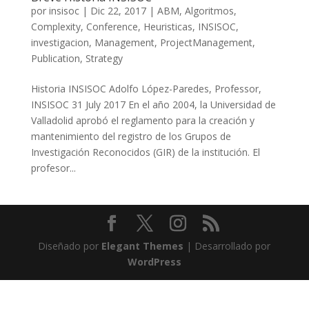
por
insisoc
|
Dic 22, 2017
|
ABM
,
Algoritmos
,
Complexity
,
Conference
,
Heuristicas
,
INSISOC
,
investigacion
,
Management
,
ProjectManagement
,
Publication
,
Strategy
Historia INSISOC Adolfo López-Paredes, Professor,
INSISOC 31 July 2017 En el año 2004, la Universidad de
Valladolid aprobó el reglamento para la creación y
mantenimiento del registro de los Grupos de
Investigación Reconocidos (GIR) de la institución. El
profesor...
Diseñado por
Elegant Themes
| Desarrollado por
WordPress