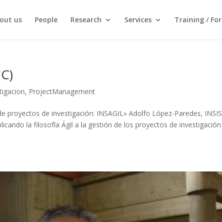
out us
People
Research
Services
Training / Fo
C)
tigacion
,
ProjectManagement
de proyectos de investigación: INSAGIL» Adolfo López-Paredes, INSI
cando la filosofía Ágil a la gestión de los proyectos de investigación